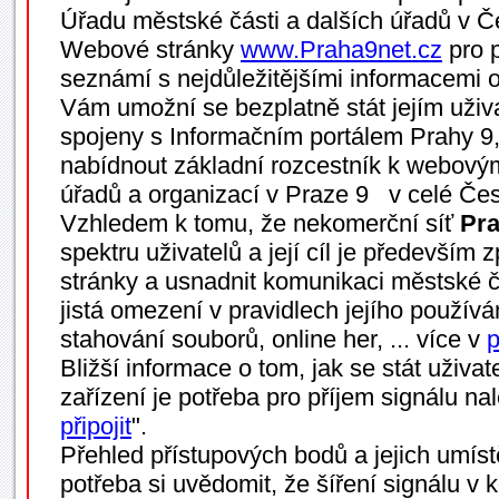
Úřadu městské části a dalších úřadů v Č
Webové stránky
www.Praha9net.cz
pro p
seznámí s nejdůležitějšími informacemi 
Vám umožní se bezplatně stát jejím uživ
spojeny s Informačním portálem Prahy 9
nabídnout základní rozcestník k webovým
úřadů a organizací v Praze 9 v celé Čes
Vzhledem k tomu, že nekomerční síť
Pra
spektru uživatelů a její cíl je především z
stránky a usnadnit komunikaci městské ča
jistá omezení v pravidlech jejího používá
stahování souborů, online her, ... více v
p
Bližší informace o tom, jak se stát uživa
zařízení je potřeba pro příjem signálu na
připojit
".
Přehled přístupových bodů a jejich umíst
potřeba si uvědomit, že šíření signálu v