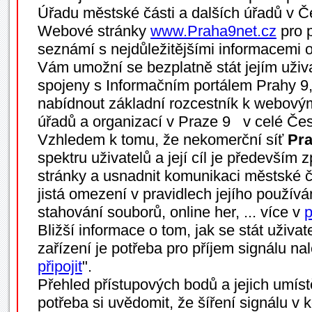
Úřadu městské části a dalších úřadů v Č
Webové stránky
www.Praha9net.cz
pro p
seznámí s nejdůležitějšími informacemi 
Vám umožní se bezplatně stát jejím uživ
spojeny s Informačním portálem Prahy 9
nabídnout základní rozcestník k webovým
úřadů a organizací v Praze 9 v celé Čes
Vzhledem k tomu, že nekomerční síť
Pra
spektru uživatelů a její cíl je především z
stránky a usnadnit komunikaci městské ča
jistá omezení v pravidlech jejího používá
stahování souborů, online her, ... více v
p
Bližší informace o tom, jak se stát uživa
zařízení je potřeba pro příjem signálu na
připojit
".
Přehled přístupových bodů a jejich umíst
potřeba si uvědomit, že šíření signálu v